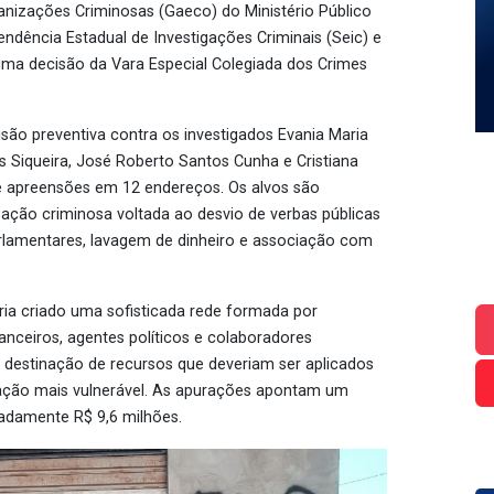
nizações Criminosas (Gaeco) do Ministério Público
dência Estadual de Investigações Criminais (Seic) e
uma decisão da Vara Especial Colegiada dos Crimes
ão preventiva contra os investigados Evania Maria
s Siqueira, José Roberto Santos Cunha e Cristiana
e apreensões em 12 endereços. Os alvos são
zação criminosa voltada ao desvio de verbas públicas
rlamentares, lavagem de dinheiro e associação com
ria criado uma sofisticada rede formada por
nceiros, agentes políticos e colaboradores
 destinação de recursos que deveriam ser aplicados
lação mais vulnerável. As apurações apontam um
adamente R$ 9,6 milhões.