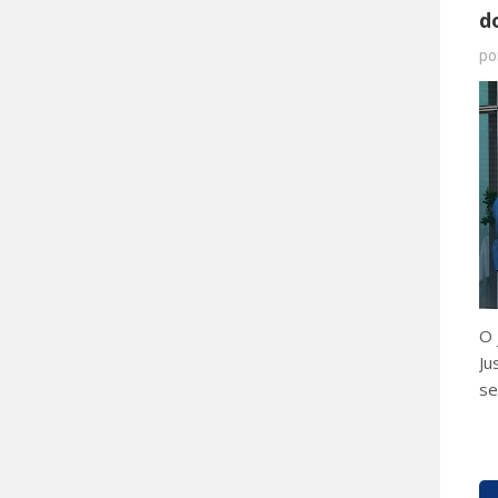
d
po
O 
Ju
se