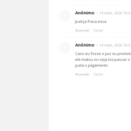
Anônimo
14 maio, 2026 10:5
Justiça fraca essa
Responder
Excluir
Anônimo
14 maio, 2026 10:5
Caso eu fosse o juiz ou promo
ele matou ou seja iria passar o
justa o julgamento
Responder
Excluir