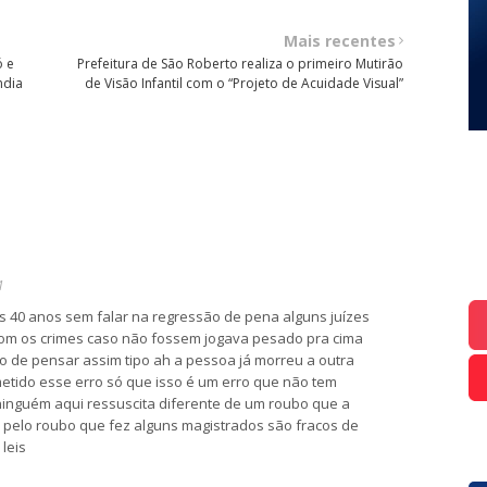
Mais recentes
ó e
Prefeitura de São Roberto realiza o primeiro Mutirão
ndia
de Visão Infantil com o “Projeto de Acuidade Visual”
1
s 40 anos sem falar na regressão de pena alguns juízes
om os crimes caso não fossem jogava pesado pra cima
o de pensar assim tipo ah a pessoa já morreu a outra
etido esse erro só que isso é um erro que não tem
ninguém aqui ressuscita diferente de um roubo que a
 pelo roubo que fez alguns magistrados são fracos de
leis