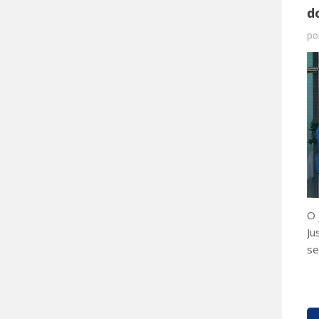
d
po
O 
Ju
se