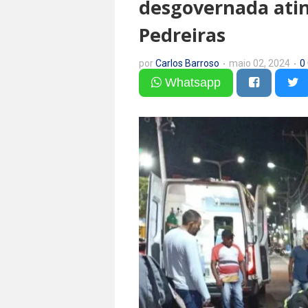
desgovernada atin
Pedreiras
por
Carlos Barroso
maio 02, 2024
0
Whatsapp