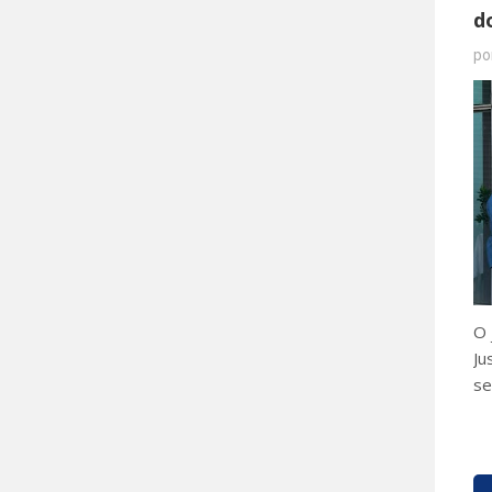
d
po
O 
Ju
se